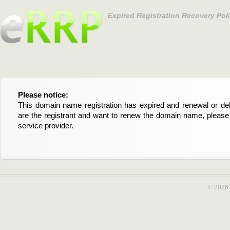
Expired Registration Recovery Pol
Please notice:
Bitte beachten Sie:
This domain name registration has expired and renewal or dele
Diese Domainregistrierung ist abgelaufen und die Verläng
are the registrant and want to renew the domain name, please 
Domain stehen an. Wenn Sie der Registrant sind und di
service provider.
verlängern möchten, kontaktieren Sie bitte Ihren Service-Provid
© 2026