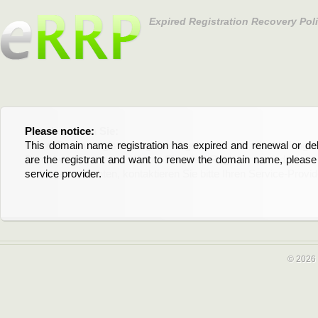
Expired Registration Recovery Pol
Please notice:
Bitte beachten Sie:
This domain name registration has expired and renewal or dele
Diese Domainregistrierung ist abgelaufen und die Verläng
are the registrant and want to renew the domain name, please 
Domain stehen an. Wenn Sie der Registrant sind und di
service provider.
verlängern möchten, kontaktieren Sie bitte Ihren Service-Provid
© 2026