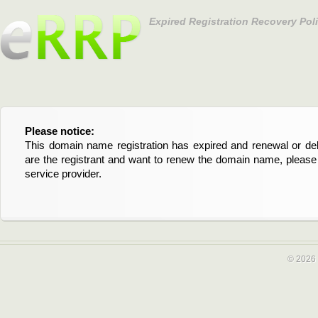
Expired Registration Recovery Pol
Please notice:
Bitte beachten Sie:
This domain name registration has expired and renewal or dele
Diese Domainregistrierung ist abgelaufen und die Verläng
are the registrant and want to renew the domain name, please 
Domain stehen an. Wenn Sie der Registrant sind und di
service provider.
verlängern möchten, kontaktieren Sie bitte Ihren Service-Provid
© 2026