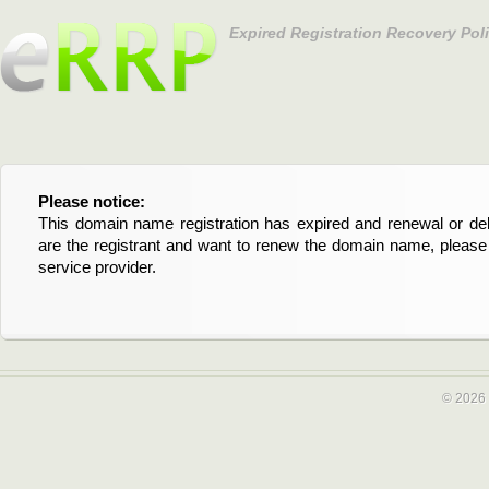
Expired Registration Recovery Pol
Please notice:
Bitte beachten Sie:
This domain name registration has expired and renewal or dele
Diese Domainregistrierung ist abgelaufen und die Verläng
are the registrant and want to renew the domain name, please 
Domain stehen an. Wenn Sie der Registrant sind und di
service provider.
verlängern möchten, kontaktieren Sie bitte Ihren Service-Provid
© 2026