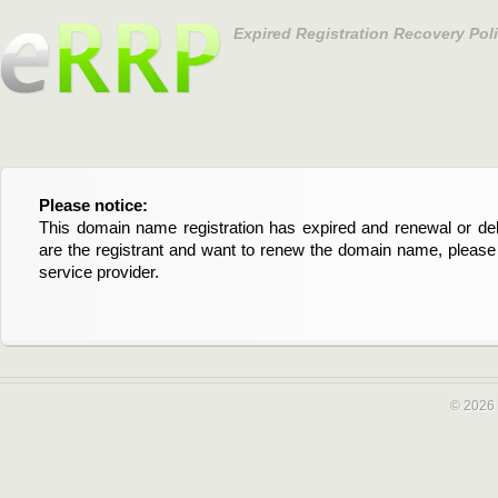
Expired Registration Recovery Pol
Please notice:
Bitte beachten Sie:
This domain name registration has expired and renewal or dele
Diese Domainregistrierung ist abgelaufen und die Verläng
are the registrant and want to renew the domain name, please 
Domain stehen an. Wenn Sie der Registrant sind und di
service provider.
verlängern möchten, kontaktieren Sie bitte Ihren Service-Provid
© 2026