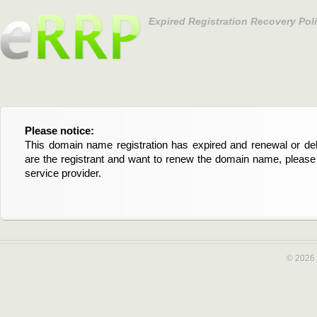
Expired Registration Recovery Pol
Please notice:
Bitte beachten Sie:
This domain name registration has expired and renewal or dele
Diese Domainregistrierung ist abgelaufen und die Verläng
are the registrant and want to renew the domain name, please 
Domain stehen an. Wenn Sie der Registrant sind und di
service provider.
verlängern möchten, kontaktieren Sie bitte Ihren Service-Provid
© 2026